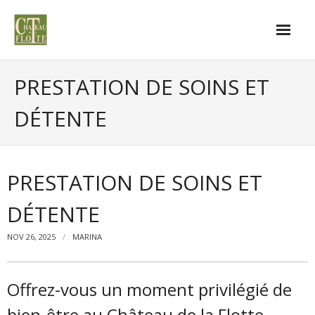
Skip
to
content
Accueil
PRESTATION DE SOINS ET
Le logement
DÉTENTE
- Les équipements
Visitez la région
PRESTATION DE SOINS ET
- Les châteaux de La Loire
DÉTENTE
Les Activités
NOV 26, 2025
MARINA
Commentaires
Offrez-vous un moment privilégié de
bien-être au Château de la Flotte.